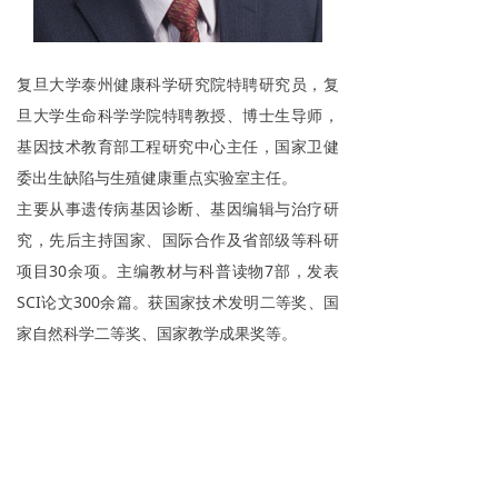
复旦大学泰州健康科学研究院特聘研究员，复
旦大学生命科学学院特聘教授、博士生导师，
基因技术教育部工程研究中心主任，国家卫健
委出生缺陷与生殖健康重点实验室主任。
主要从事遗传病基因诊断、基因编辑与治疗研
究，先后主持国家、国际合作及省部级等科研
项目
30
余项。主编教材与科普读物
7
部，发表
SCI
论文
300
余篇。获国家技术发明二等奖、国
家自然科学二等奖、国家教学成果奖等。
地址：
江苏省泰州市医药高新区药城大道799号数
据大厦B栋裙楼
电话：
0523-82205000
邮箱：
fdtz@fdtzihs.org.cn