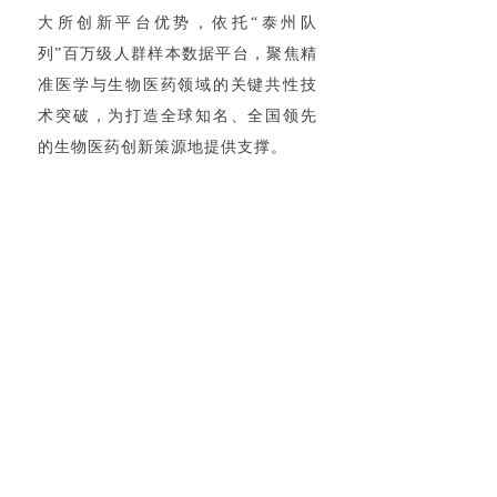
大所创新平台优势，依托“泰州队
列”百万级人群样本数据平台，聚焦精
准医学与生物医药领域的关键共性技
术突破，为打造全球知名、全国领先
的生物医药创新策源地提供支撑。
会议现场还举行了多项重要议
程。泰州市委副书记、市长万闻华向
顾宁、陈学东、金征宇三位院士颁发
产业集群创新发展顾问聘书。医药高
新区管委会与南京中医药大学、南京
医科大学、泰州学院签订协同创新发
展合作协议。会议发布了产业科创强
市“双18”条、推进重点产业链规模以
上工业企业研发机构全覆盖实施计划
和金融支持科技创新产品白皮书。